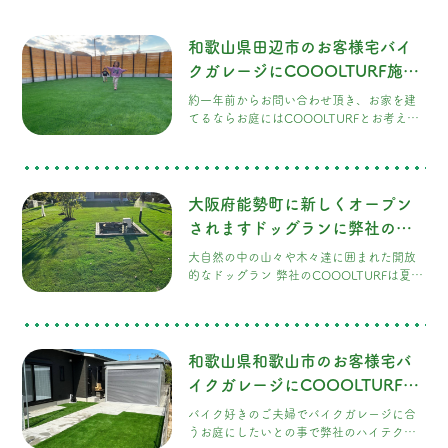
和歌山県田辺市のお客様宅バイ
クガレージにCOOOLTURF施工
させて頂きました！
約一年前からお問い合わせ頂き、お家を建
てるならお庭にはCOOOLTURFとお考え頂
いていた様で今回弊社のハイテク人工芝を
採用して頂きました。お子様達が運動会が
出来ちゃうくらいの広〜いお庭で、旦那様
も大のキャンプ好き、テントを建てて庭キ
大阪府能勢町に新しくオープン
ャンプもしてみたいと仰っていました。ご
家族の思い出沢山作って下さいね。
されますドッグランに弊社のハ
イテク人工芝COOOLTURF採用
大自然の中の山々や木々達に囲まれた開放
して頂きました。！
的なドッグラン 弊社のCOOOLTURFは夏場
でも熱くなりにくく、抗菌、消臭、静電気
除去など機能性にも優れ、また充填材(寒
土)カンドは自然を汚さない天然素材100%
のSDGzの商品また色見も良く人工芝とは思
和歌山県和歌山市のお客様宅バ
えないリアルな見た目もお客様に採用して
頂いた理由でもあります。 飼い主様や愛犬
イクガレージにCOOOLTURF施
達も沢山の思い出作って頂きたいです。
工させて頂きました！
バイク好きのご夫婦でバイクガレージに合
うお庭にしたいとの事で弊社のハイテク人