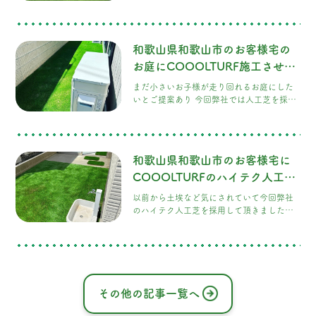
工芝を採用して頂きました。 施工後はコン
クリートやアメリカンフェンスとの相性も
良く カッコイイお庭に仕上がりました。
和歌山県和歌山市のお客様宅の
お庭にCOOOLTURF施工させて
頂きました！
まだ小さいお子様が走り回れるお庭にした
いとご提案あり 今回弊社では人工芝を採用
して頂きました。 施工中も時々覗きに来て
くれるお子様がめっちゃ可愛いかったで
す。 最終確認はご家族で、大変喜んで頂き
ました。
和歌山県和歌山市のお客様宅に
COOOLTURFのハイテク人工芝
を施工させて頂きました！
以前から土埃など気にされていて今回弊社
のハイテク人工芝を採用して頂きました。
色見も良いと、とても気に入って頂きまし
た。
その他の記事一覧へ