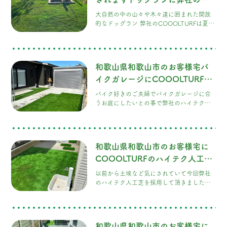
イテク人工芝COOOLTURF採用
大自然の中の山々や木々達に囲まれた開放
して頂きました。！
的なドッグラン 弊社のCOOOLTURFは夏場
でも熱くなりにくく、抗菌、消臭、静電気
除去など機能性にも優れ、また充填材(寒
土)カンドは自然を汚さない天然素材100%
のSDGzの商品また色見も良く人工芝とは思
和歌山県和歌山市のお客様宅バ
えないリアルな見た目もお客様に採用して
頂いた理由でもあります。 飼い主様や愛犬
イクガレージにCOOOLTURF施
達も沢山の思い出作って頂きたいです。
工させて頂きました！
バイク好きのご夫婦でバイクガレージに合
うお庭にしたいとの事で弊社のハイテク人
工芝を採用して頂きました。 施工後はコン
クリートやアメリカンフェンスとの相性も
良く カッコイイお庭に仕上がりました。
和歌山県和歌山市のお客様宅に
COOOLTURFのハイテク人工芝
を施工させて頂きました！
以前から土埃など気にされていて今回弊社
のハイテク人工芝を採用して頂きました。
色見も良いと、とても気に入って頂きまし
た。
和歌山県和歌山市のお客様宅に