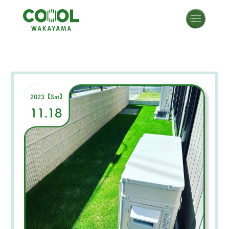
2023【Sat】
11.18