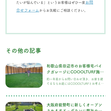
お問
たいが悩んでいる」というお客様はぜひ一度
合せフォーム
からお気軽にご相談ください。
その他の記事
和歌山県田辺市のお客様宅バイ
クガレージにCOOOLTURF施工
させて頂きました！
約一年前からお問い合わせ頂き、お家を建
てるならお庭にはCOOOLTURFとお考え頂
いていた様で今回弊社のハイテク人工芝を
採用して頂きました。お子様達が運動会が
出来ちゃうくらいの広〜いお庭で、旦那様
も大のキャンプ好き、テントを建てて庭キ
大阪府能勢町に新しくオープン
ャンプもしてみたいと仰っていました。ご
家族の思い出沢山作って下さいね。
されますドッグランに弊社のハ