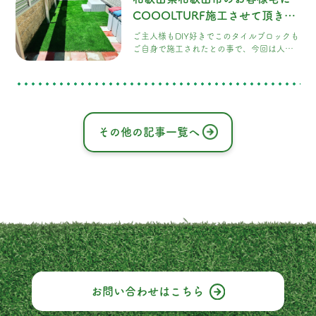
COOOLTURF施工させて頂きま
した！
ご主人様もDIY好きでこのタイルブロックも
ご自身で施工されたとの事で、今回は人工
芝の下地調整までして頂き本当にありがと
うございます。 施工後はお子様とプール遊
び、大変喜んで頂きました。
その他の記事一覧へ
お問い合わせは
こちら