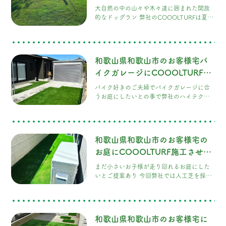
イテク人工芝COOOLTURF採用
大自然の中の山々や木々達に囲まれた開放
して頂きました。！
的なドッグラン 弊社のCOOOLTURFは夏場
でも熱くなりにくく、抗菌、消臭、静電気
除去など機能性にも優れ、また充填材(寒
土)カンドは自然を汚さない天然素材100%
のSDGzの商品また色見も良く人工芝とは思
和歌山県和歌山市のお客様宅バ
えないリアルな見た目もお客様に採用して
頂いた理由でもあります。 飼い主様や愛犬
イクガレージにCOOOLTURF施
達も沢山の思い出作って頂きたいです。
工させて頂きました！
バイク好きのご夫婦でバイクガレージに合
うお庭にしたいとの事で弊社のハイテク人
工芝を採用して頂きました。 施工後はコン
クリートやアメリカンフェンスとの相性も
良く カッコイイお庭に仕上がりました。
和歌山県和歌山市のお客様宅の
お庭にCOOOLTURF施工させて
頂きました！
まだ小さいお子様が走り回れるお庭にした
いとご提案あり 今回弊社では人工芝を採用
して頂きました。 施工中も時々覗きに来て
くれるお子様がめっちゃ可愛いかったで
す。 最終確認はご家族で、大変喜んで頂き
ました。
和歌山県和歌山市のお客様宅に