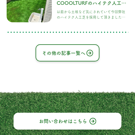
COOOLTURFのハイテク人工芝
を施工させて頂きました！
以前から土埃など気にされていて今回弊社
のハイテク人工芝を採用して頂きました。
色見も良いと、とても気に入って頂きまし
た。
その他の記事一覧へ
お問い合わせは
こちら