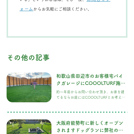
ォーム
からお気軽にご相談ください。
その他の記事
和歌山県田辺市のお客様宅バイ
クガレージにCOOOLTURF施工
させて頂きました！
約一年前からお問い合わせ頂き、お家を建
てるならお庭にはCOOOLTURFとお考え頂
いていた様で今回弊社のハイテク人工芝を
採用して頂きました。お子様達が運動会が
出来ちゃうくらいの広〜いお庭で、旦那様
も大のキャンプ好き、テントを建てて庭キ
大阪府能勢町に新しくオープン
ャンプもしてみたいと仰っていました。ご
家族の思い出沢山作って下さいね。
されますドッグランに弊社のハ