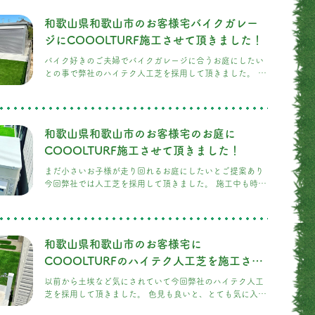
見も良く人工芝とは思えないリアルな見た目もお客様に採
用して頂いた理由でもあります。 飼い主様や愛犬達も沢山
和歌山県和歌山市のお客様宅バイクガレー
の思い出作って頂きたいです。
ジにCOOOLTURF施工させて頂きました！
バイク好きのご夫婦でバイクガレージに合うお庭にしたい
との事で弊社のハイテク人工芝を採用して頂きました。 施
工後はコンクリートやアメリカンフェンスとの相性も良く
カッコイイお庭に仕上がりました。
和歌山県和歌山市のお客様宅のお庭に
COOOLTURF施工させて頂きました！
まだ小さいお子様が走り回れるお庭にしたいとご提案あり
今回弊社では人工芝を採用して頂きました。 施工中も時々
覗きに来てくれるお子様がめっちゃ可愛いかったです。 最
終確認はご家族で、大変喜んで頂きました。
和歌山県和歌山市のお客様宅に
COOOLTURFのハイテク人工芝を施工させ
て頂きました！
以前から土埃など気にされていて今回弊社のハイテク人工
芝を採用して頂きました。 色見も良いと、とても気に入っ
て頂きました。