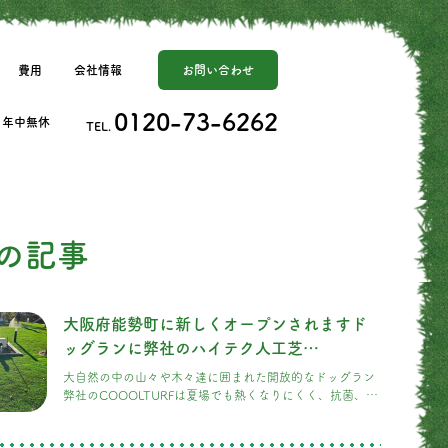
費用
会社情報
お問い合わせ
0120-73-6262
日] 年中無休
TEL.
の記事
大阪府能勢町に新しくオープンされますド
ッグランに弊社のハイテク人工芝
COOOLTURF採用して頂きました。！
大自然の中の山々や木々達に囲まれた開放的なドッグラン
弊社のCOOOLTURFは夏場でも熱くなりにくく、抗菌、消
臭、静電気除去など機能性にも優れ、また充填材(寒土)カ
ンドは自然を汚さない天然素材100%のSDGzの商品また色