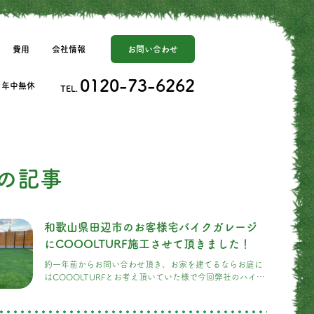
費用
会社情報
お問い合わせ
0120-73-6262
日] 年中無休
TEL.
の記事
和歌山県田辺市のお客様宅バイクガレージ
にCOOOLTURF施工させて頂きました！
約一年前からお問い合わせ頂き、お家を建てるならお庭に
はCOOOLTURFとお考え頂いていた様で今回弊社のハイテ
ク人工芝を採用して頂きました。お子様達が運動会が出来
ちゃうくらいの広〜いお庭で、旦那様も大のキャンプ好