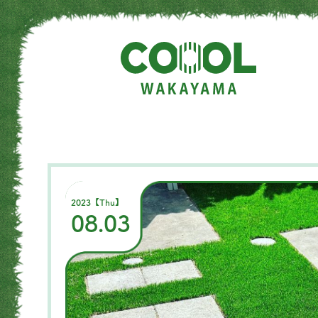
2023【Thu】
08.03