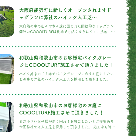
き、テントを建てて庭キャンプもしてみたいと仰っていま
した。ご家族の思い出沢山作って下さいね。
大阪府能勢町に新しくオープンされますド
ッグランに弊社のハイテク人工芝
COOOLTURF採用して頂きました。！
大自然の中の山々や木々達に囲まれた開放的なドッグラン
弊社のCOOOLTURFは夏場でも熱くなりにくく、抗菌、消
臭、静電気除去など機能性にも優れ、また充填材(寒土)カ
ンドは自然を汚さない天然素材100%のSDGzの商品また色
見も良く人工芝とは思えないリアルな見た目もお客様に採
用して頂いた理由でもあります。 飼い主様や愛犬達も沢山
和歌山県和歌山市のお客様宅バイクガレー
の思い出作って頂きたいです。
ジにCOOOLTURF施工させて頂きました！
バイク好きのご夫婦でバイクガレージに合うお庭にしたい
との事で弊社のハイテク人工芝を採用して頂きました。 施
工後はコンクリートやアメリカンフェンスとの相性も良く
カッコイイお庭に仕上がりました。
和歌山県和歌山市のお客様宅のお庭に
COOOLTURF施工させて頂きました！
まだ小さいお子様が走り回れるお庭にしたいとご提案あり
今回弊社では人工芝を採用して頂きました。 施工中も時々
覗きに来てくれるお子様がめっちゃ可愛いかったです。 最