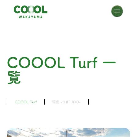
COOOL Turf 一
覧
COOOL Turf
湿度 -SHITUDO-